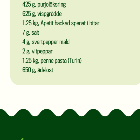
425
g, purjolöksring
625
g, vispgrädde
1.25
kg, Apetit hackad spenat i bitar
7
g, salt
4
g, svartpeppar mald
2
g, vitpeppar
1.25
kg, penne pasta (Turin)
650
g, ädelost