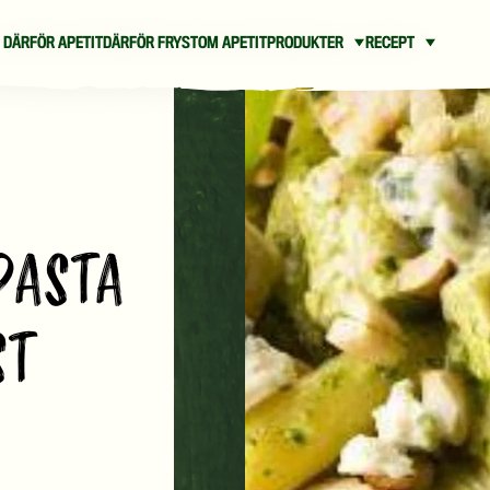
DÄRFÖR APETIT
DÄRFÖR FRYST
OM APETIT
PRODUKTER
RECEPT
PASTA
ST