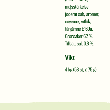
(E461, E407a),
majsstärkelse,
joderat salt, aromer,
cayenne, vitlök,
färgämne E160a.
Grönsaker 62 %.
Tillsatt salt 0,8 %.
Vikt
4 kg (53 st, à 75 g)