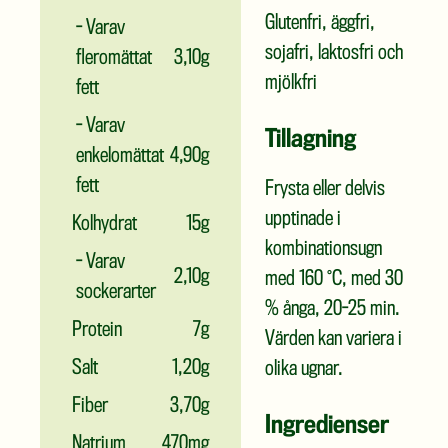
Glutenfri, äggfri,
- Varav
sojafri, laktosfri och
fleromättat
3,10g
mjölkfri
fett
- Varav
Tillagning
enkelomättat
4,90g
fett
Frysta eller delvis
upptinade i
Kolhydrat
15g
kombinationsugn
- Varav
2,10g
med 160 °C, med 30
sockerarter
% ånga, 20-25 min.
Protein
7g
Värden kan variera i
Salt
1,20g
olika ugnar.
Fiber
3,70g
Ingredienser
Natrium
470mg