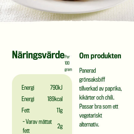
Näringsvärde
Om produkten
Per
100
gram
Panerad
grönsaksbiff
Energi
790kJ
tillverkad av paprika,
kikärter och chili.
Energi
189kcal
Passar bra som ett
Fett
11g
vegetariskt
- Varav mättat
alternativ.
2g
fett