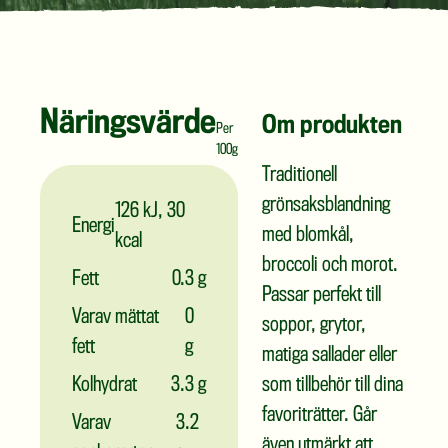
Näringsvärde
Om produkten
Per
100g
Traditionell
grönsaksblandning
126 kJ, 30
Energi
med blomkål,
kcal
broccoli och morot.
Fett
0.3 g
Passar perfekt till
Varav mättat
0
soppor, grytor,
fett
g
matiga sallader eller
Kolhydrat
3.3 g
som tillbehör till dina
favoriträtter. Går
Varav
3.2
även utmärkt att