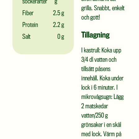
sockerarter
g
grilla. Snabbt, enkelt
Fiber
2.5 g
och gott!
Protein
2.2 g
Tillagning
Salt
0 g
I kastrull: Koka upp
3/4 dl vatten och
tillsätt påsens
innehåll. Koka under
lock i 6 minuter. I
mikrovågsugn: Lägg
2 matskedar
vatten/250 g
grönsaker i en skål
med lock. Värm på