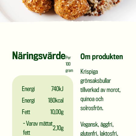
Näringsvärde
Om produkten
Per
100
gram
Krispiga
grönsaksbullar
Energi
740kJ
tillverkad av morot,
quinoa och
Energi
180kcal
solrosfrön.
Fett
10,00g
- Varav mättat
Vegansk, äggfri,
2,10g
fett
glutenfri, laktosfri,