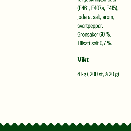
förtjockningsmedel
(E461, E407a, E415),
joderat salt, arom,
svartpeppar.
Grönsaker 60 %.
Tillsatt salt 0,7 %.
Vikt
4 kg ( 200 st, à 20 g)