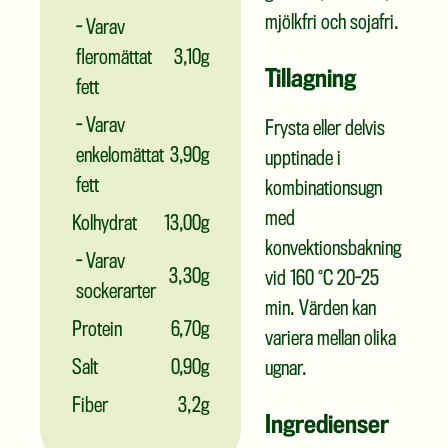
mjölkfri och sojafri.
- Varav
fleromättat
3,10g
Tillagning
fett
- Varav
Frysta eller delvis
enkelomättat
3,90g
upptinade i
fett
kombinationsugn
med
Kolhydrat
13,00g
konvektionsbakning
- Varav
3,30g
vid 160 °C 20-25
sockerarter
min. Värden kan
Protein
6,70g
variera mellan olika
Salt
0,90g
ugnar.
Fiber
3,2g
Ingredienser