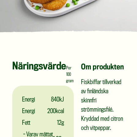
Näringsvärde
Om produkten
Per
100
gram
Fiskbiffar tillverkad
av finländska
Energi
840kJ
skinnfri
strömmingsfilé.
Energi
200kcal
Kryddad med citron
Fett
12g
och vitpeppar.
- Varav mättat