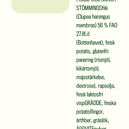
Fiskad finsk skinnfri
STÖMMINGSfilé
(Clupea harengus
membras) 56 % FAO
27.III.d
(Bottenhavet), finsk
potatis, glutenfri
panering (rismjöl,
kikärtsmjöl,
majsstärkelse,
dextrose), rapsolja,
finsk laktosfri
vispGRÄDDE, finska
potatisflingor,
ärtfiber, gräslök,