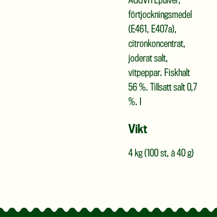
ÄGGVITEpulver,
förtjockningsmedel
(E461, E407a),
citronkoncentrat,
joderat salt,
vitpeppar. Fiskhalt
56 %. Tillsatt salt 0,7
%. I
Vikt
4 kg (100 st, à 40 g)