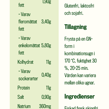
1,90g
fett
Glutenfri, laktosfri
och sojafri.
- Varav
fleromättat
3,40g
Tillagning
fett
- Varav
Frysta på en GN-
enkelomättat
5,80g
form i
fett
kombinationsugn i
170 °C, fuktighet 30
Kolhydrat
11g
%, 20-25 min.
- Varav
0,40g
Värden kan variera
sockerarter
mellan olika ugnar.
Protein
11g
Ingredienser
Salt
0,90g
Natrium
360mg