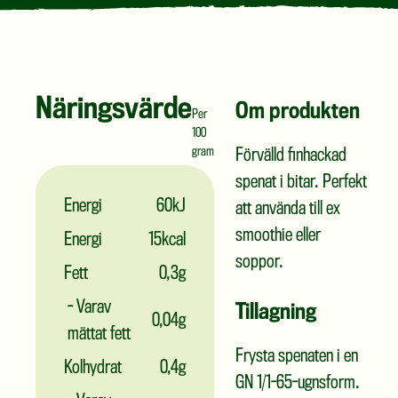
Näringsvärde
Om produkten
Per
100
gram
Förvälld finhackad
spenat i bitar. Perfekt
Energi
60kJ
att använda till ex
smoothie eller
Energi
15kcal
soppor.
Fett
0,3g
- Varav
Tillagning
0,04g
mättat fett
Frysta spenaten i en
Kolhydrat
0,4g
GN 1/1-65-ugnsform.