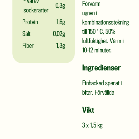
- Varav
Förvärm
0,3g
sockerarter
ugnen i
Protein
1,6g
kombinationsstekning
till 150 ° C, 50%
Salt
0,02g
luftfuktighet. Värm i
Fiber
1,3g
10-12 minuter.
Ingredienser
Finhackad spenat i
bitar. Förvällda
Vikt
3 x 1,5 kg