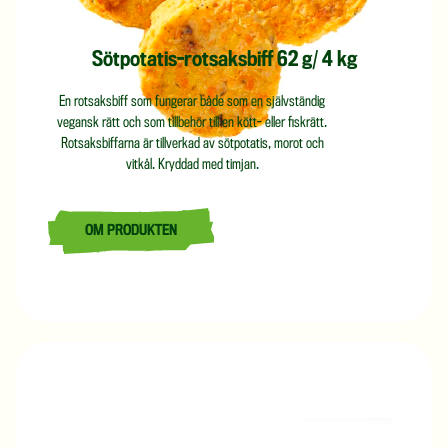
Sötpotatis-rotsaksbiff 62 g/ 4 kg
En rotsaksbiff som fungerar både som en självständig
vegansk rätt och som tillbehör till en kött- eller fiskrätt.
Rotsaksbiffarna är tillverkad av sötpotatis, morot och
vitkål. Kryddad med timjan.
OM PRODUKTEN
LÄS MER OM SÖTPOTATIS-ROTSAKSBIFF 62 G/ 4 KG