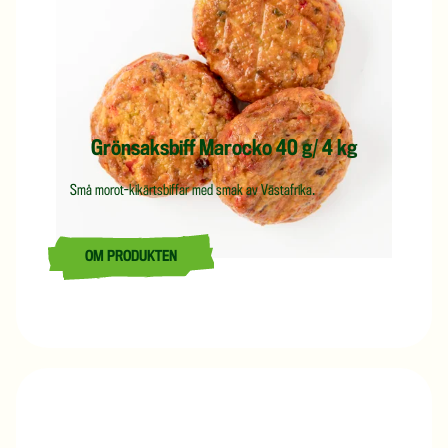
Grönsaksbiff Marocko 40 g/ 4 kg
Små morot-kikärtsbiffar med smak av Västafrika.
OM PRODUKTEN
LÄS MER OM GRÖNSAKSBIFF MAROCKO 40 G/ 4 KG