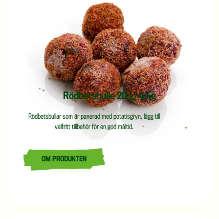
Rödbetsbulle 20 g/ 4 kg
Rödbetsbullar som är panerad med potatisgryn, lägg till
valfritt tillbehör för en god måltid.
OM PRODUKTEN
LÄS MER OM RÖDBETSBULLE 20 G/ 4 KG