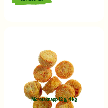
LÄS MER OM GRÖNSAKSBIFF 62 G/ 3,4 KG
Morotsknapp 12 g/ 4 kg