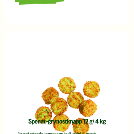
LÄS MER OM GRÖNSAKSBIFF MEXICAN 75 G/ 4 KG
Spenat-grynostknapp 12 g/ 4 kg