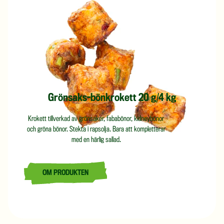
Grönsaks-bönkrokett 20 g/4 kg
Krokett tillverkad av grönsaker, fababönor, kidneybönor
och gröna bönor. Stekta i rapsolja. Bara att kompletterar
med en härlig sallad.
OM PRODUKTEN
LÄS MER OM GRÖNSAKS-BÖNKROKETT 20 G/4 KG