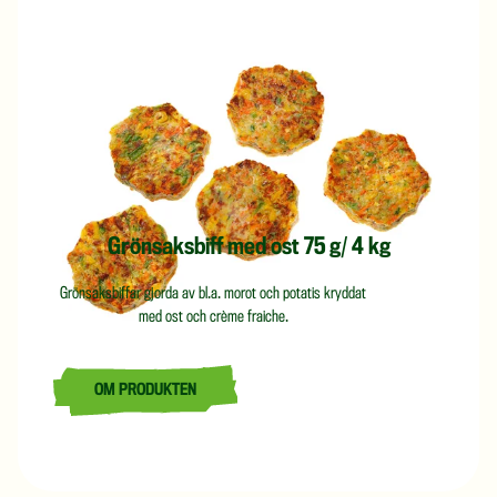
Grönsaksbiff med ost 75 g/ 4 kg
Grönsaksbiffar gjorda av bl.a. morot och potatis kryddat
med ost och crème fraiche.
OM PRODUKTEN
LÄS MER OM GRÖNSAKSBIFF MED OST 75 G/ 4 KG