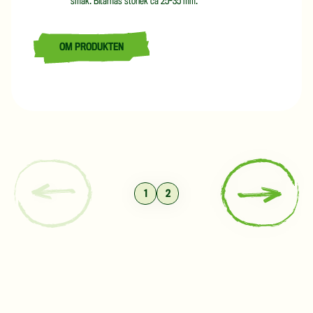
smak. Bitarnas storlek ca 25-35 mm.
OM PRODUKTEN
LÄS MER OM PANERAD UGNSBLOMKÅLS-WINGS 4 KG
1
2