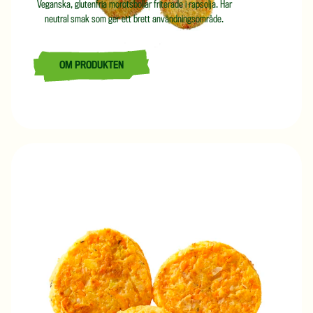
Veganska, glutenfria morotsbollar friterade i rapsolja. Har
neutral smak som ger ett brett användningsområde.
OM PRODUKTEN
LÄS MER OM MOROTSKNAPP 12 G/ 4 KG