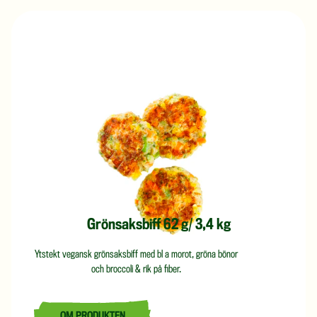
Grönsaksbiff 62 g/ 3,4 kg
Ytstekt vegansk grönsaksbiff med bl a morot, gröna bönor
och broccoli & rik på fiber.
OM PRODUKTEN