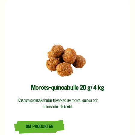
Morots-quinoabulle 20 g/ 4 kg
Krispiga grönsaksbullar tillverkad av morot, quinoa och
solrosfrön. Glutenfri.
OM PRODUKTEN
LÄS MER OM MOROTS-QUINOABULLE 20 G/ 4 KG