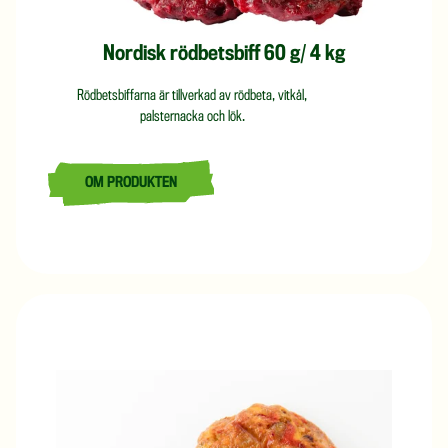
Nordisk rödbetsbiff 60 g/ 4 kg
Rödbetsbiffarna är tillverkad av rödbeta, vitkål,
palsternacka och lök.
OM PRODUKTEN
LÄS MER OM NORDISK RÖDBETSBIFF 60 G/ 4 KG