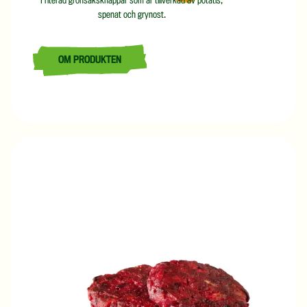
Friterad grönsaksknappar som är tillverkad av potatis,
spenat och grynost.
OM PRODUKTEN
LÄS MER OM SPENAT-GRYNOSTKNAPP 12 G/ 4 KG