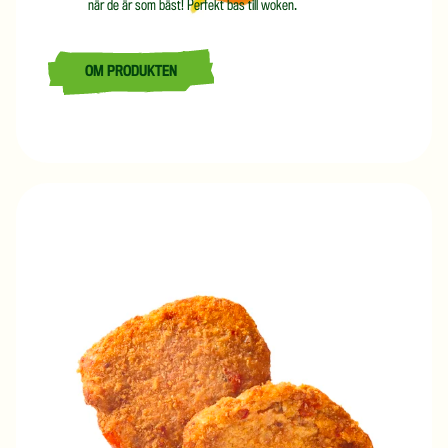
när de är som bäst! Perfekt bas till woken.
OM PRODUKTEN
LÄS MER OM WOK MED GRÖNKÅL 2,5 KG