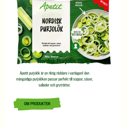
Nordisk Purjolök 150 g
Apetit purjolök är en riktig räddare i vardagen! den
mångsidiga purjolöken passar perfekt till soppor, såser,
sallader och gryträtter.
OM PRODUKTEN
LÄS MER OM NORDISK PURJOLÖK 150 G