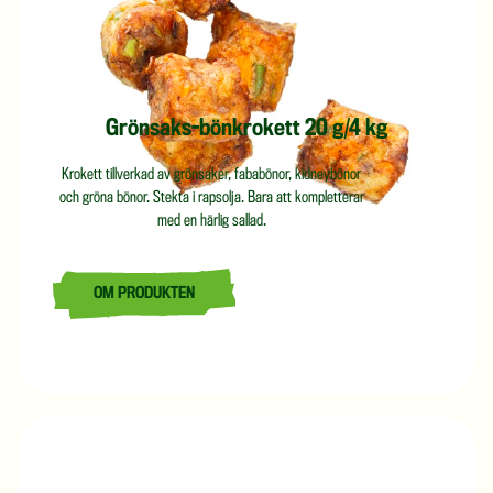
Grönsaks-bönkrokett 20 g/4 kg
Krokett tillverkad av grönsaker, fababönor, kidneybönor
och gröna bönor. Stekta i rapsolja. Bara att kompletterar
med en härlig sallad.
OM PRODUKTEN
LÄS MER OM GRÖNSAKS-BÖNKROKETT 20 G/4 KG