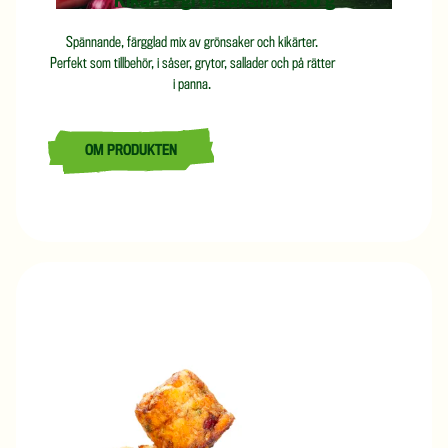
Kikärts-grönsaksmix 350 g
Spännande, färgglad mix av grönsaker och kikärter.
Perfekt som tillbehör, i såser, grytor, sallader och på rätter
i panna.
OM PRODUKTEN
LÄS MER OM KIKÄRTS-GRÖNSAKSMIX 350 G