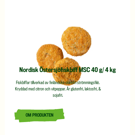
Nordisk Östersjöfiskbiff MSC 40 g/ 4 kg
Fiskbiffar tillverkad av finländska skinnfri strömmingsfilé.
Kryddad med citron och vitpeppar. Är glutenfri, laktosfri, &
sojafri.
OM PRODUKTEN
LÄS MER OM NORDISK ÖSTERSJÖFISKBIFF MSC 40 G/ 4