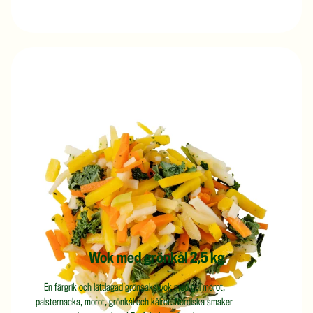
Wok med grönkål 2,5 kg
En färgrik och lättlagad grönsakswok med gul morot,
palsternacka, morot, grönkål och kålrot. Nordiska smaker