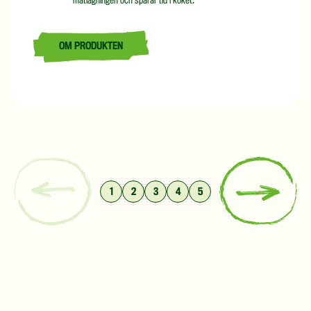
matlagningen och sparar tid i köket.
OM PRODUKTEN
LÄS MER OM NORDISK MOROTSSKIVA 5,1 KG
1
2
3
4
5