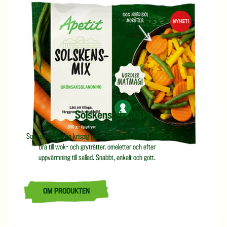
Solskensmix 300 g
Solskensmix är en krispig grönsaksblandning som passar
bra till wok- och gryträtter, omeletter och efter
uppvärmning till sallad. Snabbt, enkelt och gott.
OM PRODUKTEN
LÄS MER OM SOLSKENSMIX 300 G