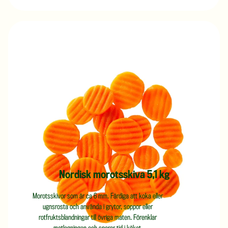
Nordisk morotsskiva 5,1 kg
Morotsskivor som är ca 6 mm. Färdiga att koka eller
ugnsrosta och använda i grytor, soppor eller
rotfruktsblandningar till övriga maten. Förenklar