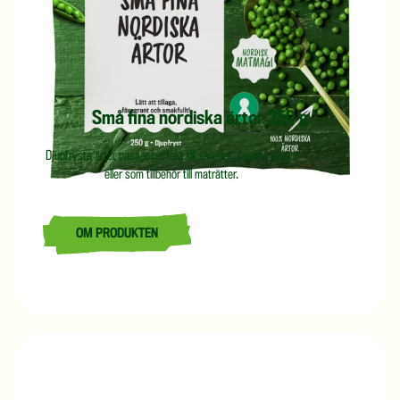
Små fina nordiska ärtor 250 g
Djupfrysta ärtor passar perfekt till sallader, soppor, grytor
eller som tillbehör till maträtter.
OM PRODUKTEN
LÄS MER OM SMÅ FINA NORDISKA ÄRTOR 250 G