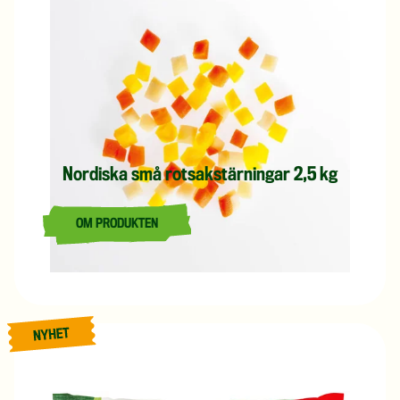
Nordiska små rotsakstärningar 2,5 kg
OM PRODUKTEN
LÄS MER OM NORDISKA SMÅ ROTSAKSTÄRNINGAR 2,5 
Nyhet