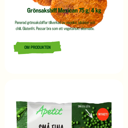
Grönsaksbiff Mexican 75 g/ 4 kg
Panerad grönsaksbiffar tillverkad av paprika, kikärter och
chili. Glutenfri. Passar bra som ett vegetariskt alternativ.
OM PRODUKTEN
LÄS MER OM GRÖNSAKSBIFF MEXICAN 75 G/ 4 KG