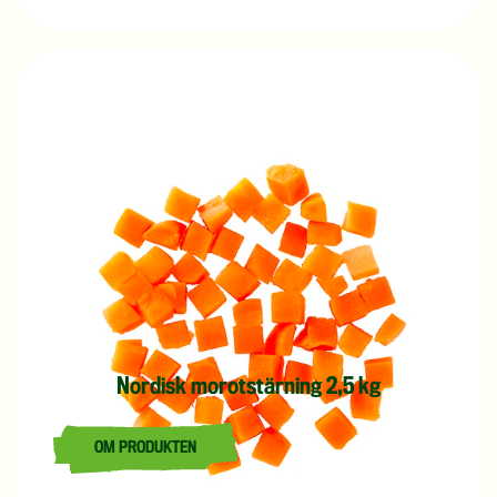
Nordisk morotstärning 2,5 kg
OM PRODUKTEN
LÄS MER OM NORDISK MOROTSTÄRNING 2,5 KG