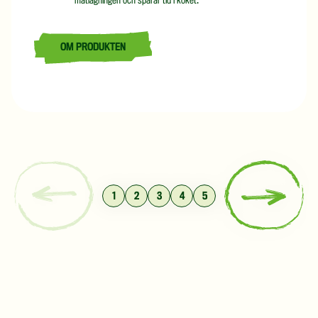
matlagningen och sparar tid i köket.
OM PRODUKTEN
LÄS MER OM NORDISK MOROTSSKIVA 5,1 KG
1
2
3
4
5