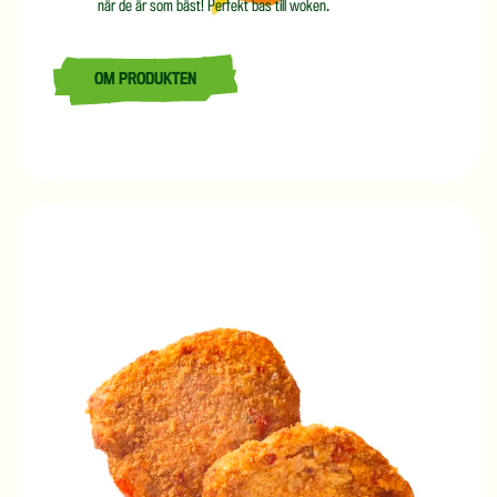
när de är som bäst! Perfekt bas till woken.
OM PRODUKTEN
LÄS MER OM WOK MED GRÖNKÅL 2,5 KG