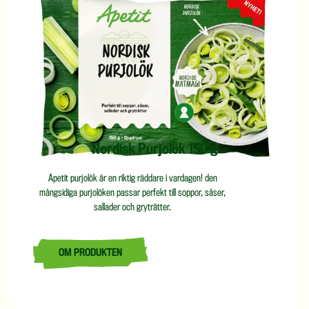
Nordisk Purjolök 150 g
Apetit purjolök är en riktig räddare i vardagen! den
mångsidiga purjolöken passar perfekt till soppor, såser,
sallader och gryträtter.
OM PRODUKTEN
LÄS MER OM NORDISK PURJOLÖK 150 G