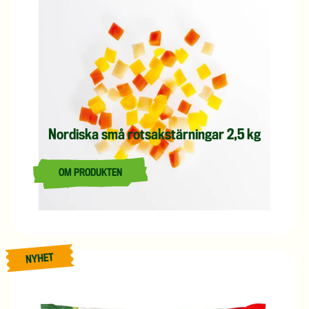
Nordiska små rotsakstärningar 2,5 kg
OM PRODUKTEN
LÄS MER OM NORDISKA SMÅ ROTSAKSTÄRNINGAR 2,5 
Nyhet