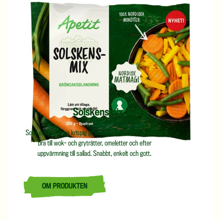
Solskensmix 300 g
Solskensmix är en krispig grönsaksblandning som passar
bra till wok- och gryträtter, omeletter och efter
uppvärmning till sallad. Snabbt, enkelt och gott.
OM PRODUKTEN
LÄS MER OM SOLSKENSMIX 300 G