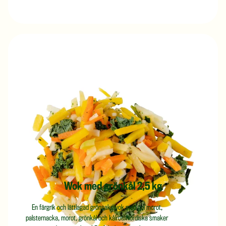
Wok med grönkål 2,5 kg
En färgrik och lättlagad grönsakswok med gul morot,
palsternacka, morot, grönkål och kålrot. Nordiska smaker