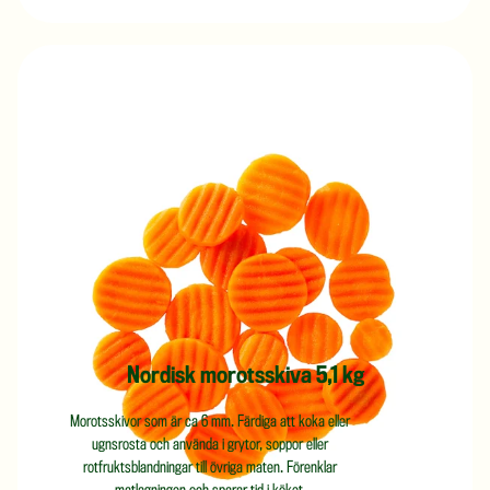
Nordisk morotsskiva 5,1 kg
Morotsskivor som är ca 6 mm. Färdiga att koka eller
ugnsrosta och använda i grytor, soppor eller
rotfruktsblandningar till övriga maten. Förenklar