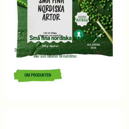
Små fina nordiska ärtor 250 g
Djupfrysta ärtor passar perfekt till sallader, soppor, grytor
eller som tillbehör till maträtter.
OM PRODUKTEN
LÄS MER OM SMÅ FINA NORDISKA ÄRTOR 250 G