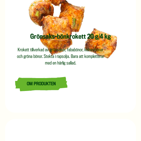
Grönsaks-bönkrokett 20 g/4 kg
Krokett tillverkad av grönsaker, fababönor, kidneybönor
och gröna bönor. Stekta i rapsolja. Bara att kompletterar
med en härlig sallad.
OM PRODUKTEN
LÄS MER OM GRÖNSAKS-BÖNKROKETT 20 G/4 KG