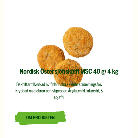
Nordisk Östersjöfiskbiff MSC 40 g/ 4 kg
Fiskbiffar tillverkad av finländska skinnfri strömmingsfilé.
Kryddad med citron och vitpeppar. Är glutenfri, laktosfri, &
sojafri.
OM PRODUKTEN
LÄS MER OM NORDISK ÖSTERSJÖFISKBIFF MSC 40 G/ 4