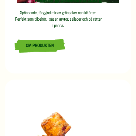
Kikärts-grönsaksmix 350 g
Spännande, färgglad mix av grönsaker och kikärter.
Perfekt som tillbehör, i såser, grytor, sallader och på rätter
i panna.
OM PRODUKTEN
LÄS MER OM KIKÄRTS-GRÖNSAKSMIX 350 G