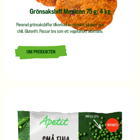
Grönsaksbiff Mexican 75 g/ 4 kg
Panerad grönsaksbiffar tillverkad av paprika, kikärter och
chili. Glutenfri. Passar bra som ett vegetariskt alternativ.
OM PRODUKTEN
LÄS MER OM GRÖNSAKSBIFF MEXICAN 75 G/ 4 KG