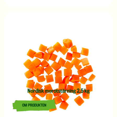
Nordisk morotstärning 2,5 kg
OM PRODUKTEN
LÄS MER OM NORDISK MOROTSTÄRNING 2,5 KG